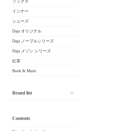
ソックス
インナー
シューズ
Daja オリジナル
Daja ノーブルシリーズ
Daja メゾン シリーズ
紅茶
Book & Music
Brand list
1001 PATTES
ARMEN
Crespi
CROWN
Diego Bellini
DIVINA
drawell
FABRIQUE en planete terre
FOX UMBRELLAS
fruits of life
gardens of paradise
GERMAN TRAINER
Glück und Gute
HAND ROOM WOMENS
HAVERSACK
joha
kijinokanosei
Le Minor
macalastair
maison de soil
michel beaudouin
Mimi
nicholson & nicholson
Nigel Cabourn WOMAN
nisica
O'NEIL OF DUBLIN
Pantherella
paris a velo
Quality Gunslips
siu
SOIL
SOUTIENCOL
STAMP AND DIARY
SyuRo
Tara Mills
TRAVEL SHOES by chausser
Uf-fu
utilite
Vent d’ouest
Book & Music
etc...
Contents