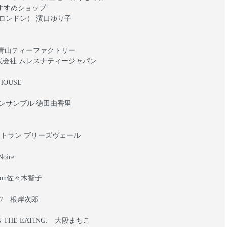
すすめショップ
ロンドン） 濱口ゆり子
店 青山ティーファクトリー
株式会社 ムレスナティージャパン
HOUSE
ンサンブル 徳田由香里
ストラン ブリーズヴェール
Noire
lon佐々木智子
ol.7 根岸次郎
 IN THE EATING. 大段まちこ