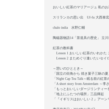
おいしい紅茶のマリアージュ 私のお茶
スリランカの思い出 Uf-fu 大西泰
chalo india 水野仁輔
陶磁器物語14「茶道具の歴史」 立川碧 C
紅茶の教科書
Lesson 1 おいしい紅茶のいれ
Lesson 2 まためぐり逢いたい
～憩いのひととき～
「国立の街角から 焼き菓子三昧の夏
「Night Cap Tea Talk～眠る前
「A short story from Amsterd
「もっとおいしいダージリンティーを飲みたい人へ
「地上にふたつの場所」三品輝起
「『イギリスはおいしい 2 』アーン