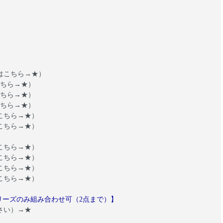
）
はこちら→
★
）
こちら→
★
）
こちら→
★
）
こちら→
★
）
こちら→
★
）
こちら→
★
）
こちら→
★
）
こちら→
★
）
こちら→
★
）
こちら→
★
）
」シリーズのみ組み合わせ可（2点まで）】
さい）→★