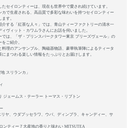
。
展したセイロンティーは、現在も世界中で愛され続けています。
ンカで生産される、高品質で多彩な味わいを持つセイロンティー
します。
紹介する「紅茶な人々」では、青山ティーファクトリーの清水一
ディヴィット・カワムラさんにお話を伺いました。
ーでは、「ザ・プリンスパークタワー東京 ブリーズヴェール」の
ーをご紹介。
と料理のアンサンブル、陶磁器物語、豪華執筆陣によるティータ
茶にまつわる楽しい情報をたっぷりとお届けします。
紅茶の聖地 スリランカ」
ィ
 ジェームス・テーラー トーマス・リプトン
ー
ラエリヤ、ウダプッセラワ、ウバ、ディンブラ、キャンディー、サ
ンティー７大産地の香りと味わい MITSUTEA