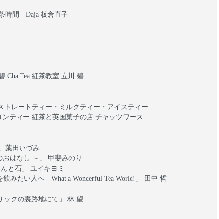
時間 Daja 板倉直子
宏
ha Tea 紅茶教室 立川 碧
かた ストレートティー・ミルクティー・アイスティー
セイロンティー 紅茶と英国菓子の店 チャッツワース
」葉田いづみ
の紅茶のおはなし ～」 甲斐みのり
am ～李さんと石」 ユイキヨミ
 What a Wonderful Tea World!」 田中 哲
リックの裏路地にて」 林 望