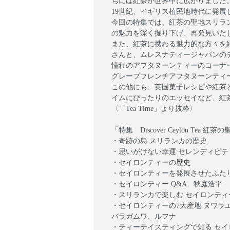
ちには紅茶が世界中に広がりました
19世紀、イギリス植民地時代に発
今回の特集では、紅茶の聖地スリラ
の魅力を深く掘り下げ、再発見いた
また、紅茶に携わる魅力的な方々を
さんと、ムレスナティージャパンの
憧れのアフタヌーンティーのコーナ
グレープフレンチアフタヌーンティ
この他にも、英国菓子レシピや紅茶
イムにぴったりのエッセイなど、紅
〈「Tea Time」より抜粋〉
「特集 Discover Ceylon Tea 
・奇跡の島 スリランカの歴史
・思いがけない幸運 セレンディピテ
・セイロンティーの歴史
・セイロンティーを発展させたふたり
・セイロンティー Q&A 秋庭浩平
・スリランカで楽しむ セイロンティ
・セイロンティーの7大産地 ヌワ
バラガムワ、ルフナ
・ティーテイスティングで知る セイロ