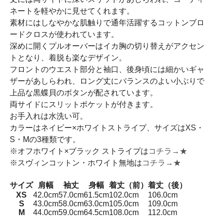
ネートを軽やかに見せてくれます。
素材にはしなやかな肌触りで通年活躍するコットンブロ
ードクロスが使われています。
深めに開くプルオーバーはイカ胸の切り替えがアクセン
トとなり、着脱も楽なデザイン。
フロントのウエスト部分と袖口、後身頃には細かいギャ
ザーがあしらわれ、ロング丈にバランスのよい小ぶりで
上品な黒蝶貝のボタンが配されています。
両サイドにスリットポケットが付きます。
お手入れは水洗い可。
カラーはネイビー×ホワイトストライプ、サイズはXS・
S・Mの3種類です。
※オフホワイト×ブラック ストライプは
コチラ→★
※スヴィンコットン・ホワイト無地は
コチラ→★
サイズ
肩幅
袖丈
身幅
着丈（前）
着丈（後）
XS
42.0cm
57.0cm
61.5cm
102.0cm
106.0cm
S
43.0cm
58.0cm
63.0cm
105.0cm
109.0cm
M
44.0cm
59.0cm
64.5cm
108.0cm
112.0cm