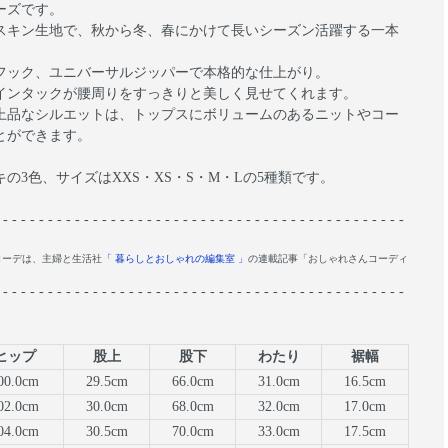
ーズです。
スキン生地で、秋から冬、春にかけて長いシーズン活躍する一本
フック、ユニバーサルジッパーで本格的な仕上がり。
インタックが腰周りをすっきりと美しく見せてくれます。
上品なシルエットは、トップスにボリュームのあるニットやコー
とができます。
の3色、サイズはXXS・XS・S・M・Lの5種類です。
 - - - - - - - - - - - - - - - - - - - - - - - - - - - - - - - - - - - - - - - - - - - - -
コーデは、主婦と生活社
「 暮らしとおしゃれの編集室 」
の連載記事「おしゃれさんコーディ
 - - - - - - - - - - - - - - - - - - - - - - - - - - - - - - - - - - - - - - - - - - - - -
ヒップ
股上
股下
わたり
裾幅
00.0cm
29.5cm
66.0cm
31.0cm
16.5cm
02.0cm
30.0cm
68.0cm
32.0cm
17.0cm
04.0cm
30.5cm
70.0cm
33.0cm
17.5cm