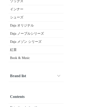
ソックス
インナー
シューズ
Daja オリジナル
Daja ノーブルシリーズ
Daja メゾン シリーズ
紅茶
Book & Music
Brand list
1001 PATTES
ARMEN
Crespi
CROWN
Diego Bellini
DIVINA
drawell
FABRIQUE en planete terre
FOX UMBRELLAS
fruits of life
gardens of paradise
GERMAN TRAINER
Glück und Gute
HAND ROOM WOMENS
HAVERSACK
joha
kijinokanosei
Le Minor
macalastair
maison de soil
michel beaudouin
Mimi
nicholson & nicholson
Nigel Cabourn WOMAN
nisica
O'NEIL OF DUBLIN
Pantherella
paris a velo
Quality Gunslips
siu
SOIL
SOUTIENCOL
STAMP AND DIARY
SyuRo
Tara Mills
TRAVEL SHOES by chausser
Uf-fu
utilite
Vent d’ouest
Book & Music
etc...
Contents