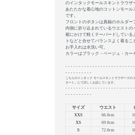
のインタックモールスキントラウザ
あたたかな着心地のコットンモール
です。
フロントのボタンは真鍮のホルダー
内側に折り込まれているウエストの
裾にかけて軽くテーパードしている
トなどと合せてバランスよく着るこ
お手入れは水洗い可。
カラーはブラック・ベージュ・カーキ
- - - - - - - - - - - - - - - - - - - - - - - - - -
- - - - - - - - - -
こちらのインタック モールスキントラウザーズの
ネート」にて詳しくお話しています。
- - - - - - - - - - - - - - - - - - - - - - - - - -
- - - - - - - - - -
サイズ
ウエスト
XXS
66.0cm
1
XS
69.0cm
1
S
72.0cm
1