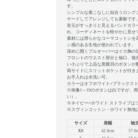
す。
シンプルな着こなしに似合うロング
ヤードしてアレンジしても素敵です
首元がすっきりと見えるバンドカラ
れ、コーディネートを軽やかに見せ
素材には滑らかなコーマコットンを
シ感のある生地が使われています。
深めに開くプルオーバーはイカ胸の
フロントのウエスト部分と袖口、後
い小ぶりで上品な黒蝶貝のボタンが
両サイドにスリットポケットが付き
お手入れは水洗い可。
カラーはオフホワイト×ブラックスト
※画像1～19のボタンは白ですが、
い）。
※ネイビー×ホワイト ストライプは
※スヴィンコットン・ホワイト無地
サイズ
肩幅
袖
XS
42.0cm
57.0