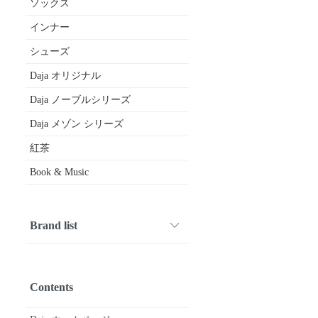
ソックス
インナー
シューズ
Daja オリジナル
Daja ノーブルシリーズ
Daja メゾン シリーズ
紅茶
Book & Music
Brand list
1001 PATTES
ARMEN
Crespi
CROWN
Diego Bellini
DIVINA
drawell
FABRIQUE en planete terre
FOX UMBRELLAS
fruits of life
gardens of paradise
GERMAN TRAINER
Glück und Gute
HAND ROOM WOMENS
HAVERSACK
joha
kijinokanosei
Le Minor
macalastair
maison de soil
michel beaudouin
Mimi
nicholson & nicholson
Nigel Cabourn WOMAN
nisica
O'NEIL OF DUBLIN
Pantherella
paris a velo
Quality Gunslips
siu
SOIL
SOUTIENCOL
STAMP AND DIARY
SyuRo
Tara Mills
TRAVEL SHOES by chausser
Uf-fu
utilite
Vent d’ouest
Book & Music
etc...
Contents