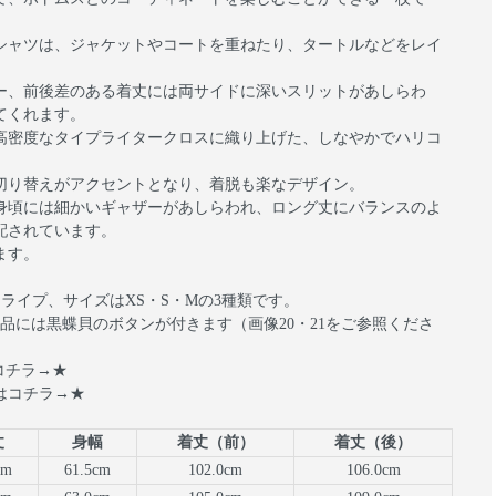
シャツは、ジャケットやコートを重ねたり、タートルなどをレイ
。
ー、前後差のある着丈には両サイドに深いスリットがあしらわ
てくれます。
高密度なタイプライタークロスに織り上げた、しなやかでハリコ
切り替えがアクセントとなり、着脱も楽なデザイン。
身頃には細かいギャザーがあしらわれ、ロング丈にバランスのよ
配されています。
ます。
ライプ、サイズはXS・S・Mの3種類です。
商品には黒蝶貝のボタンが付きます（画像20・21をご参照くださ
コチラ→★
は
コチラ→★
丈
身幅
着丈（前）
着丈（後）
cm
61.5cm
102.0cm
106.0cm