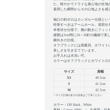
た、軽やかでドライな着心地の生地
着用した瞬間からその心地よさを感
袖口の剣ボロはカンガルー仕様とい
特筆すべきはアームホール、肩部分を
本巻伏せ仕様で、腕の動きにフィッ
縫製は3cm間に24～26針の繊細
横向きの仕様。
オフブラックには黒蝶貝、ホワイト
美しさを引き立てています。
お手入れは水洗い可。
カラーはオフブラックとホワイトの2
サイズ
肩幅
XS
40.5cm
S
41.5cm
M
42.5cm
＊サイズ計測の多少の誤差はご了承ください
カラー：Off black , White
素材：Cotton 100% / 生産国：日