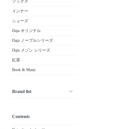
ソックス
インナー
シューズ
Daja オリジナル
Daja ノーブルシリーズ
Daja メゾン シリーズ
紅茶
Book & Music
Brand list
1001 PATTES
ARMEN
Crespi
CROWN
Diego Bellini
DIVINA
drawell
FABRIQUE en planete terre
FOX UMBRELLAS
fruits of life
gardens of paradise
GERMAN TRAINER
Glück und Gute
HAND ROOM WOMENS
HAVERSACK
joha
kijinokanosei
Le Minor
macalastair
maison de soil
michel beaudouin
Mimi
nicholson & nicholson
Nigel Cabourn WOMAN
nisica
O'NEIL OF DUBLIN
Pantherella
paris a velo
Quality Gunslips
siu
SOIL
SOUTIENCOL
STAMP AND DIARY
SyuRo
Tara Mills
TRAVEL SHOES by chausser
Uf-fu
utilite
Vent d’ouest
Book & Music
etc...
Contents