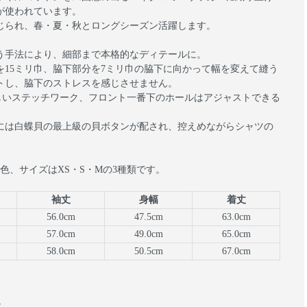
が使われています。
じられ、春・夏・秋とロングシーズン活躍します。
う手法により、細部まで本格的なディテールに。
15ミリ巾、脇下部分を7ミリ巾の脇下に向かって幅を変えて縫う
トし、脇下のストレスを感じさせません。
で美しいステッチワーク、フロント一番下のホールはアジャストできる
には白蝶貝の最上級の貝ボタンが配され、控えめながらシャツの
色、サイズはXS・S・Mの3種類です。
袖丈
身幅
着丈
56.0cm
47.5cm
63.0cm
57.0cm
49.0cm
65.0cm
58.0cm
50.5cm
67.0cm
本