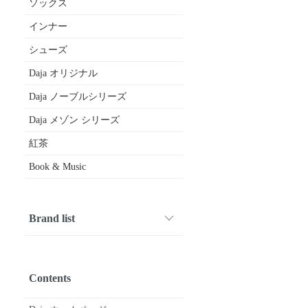
ソックス
インナー
シューズ
Daja オリジナル
Daja ノーブルシリーズ
Daja メゾン シリーズ
紅茶
Book & Music
Brand list
1001 PATTES
ARMEN
Crespi
CROWN
Diego Bellini
DIVINA
drawell
FABRIQUE en planete terre
FOX UMBRELLAS
fruits of life
gardens of paradise
GERMAN TRAINER
Glück und Gute
HAND ROOM WOMENS
HAVERSACK
joha
kijinokanosei
Le Minor
macalastair
maison de soil
michel beaudouin
Mimi
nicholson & nicholson
Nigel Cabourn WOMAN
nisica
O'NEIL OF DUBLIN
Pantherella
paris a velo
Quality Gunslips
siu
SOIL
SOUTIENCOL
STAMP AND DIARY
SyuRo
Tara Mills
TRAVEL SHOES by chausser
Uf-fu
utilite
Vent d’ouest
Book & Music
etc...
Contents