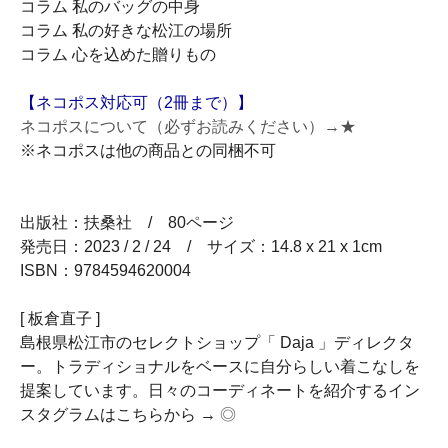
コラム 私のバッグの中身
コラム 私の好きな松江の場所
コラム 心を込めた贈りもの
【ネコポス対応可（2冊まで）】
ネコポスについて（必ずお読みください）→★
※ネコポスは他の商品との同梱不可
出版社：扶桑社 / 80ページ
発売日：2023 / 2 / 24 / サイズ：14.8 x 21 x 1cm
ISBN：9784594620004
[ 板倉直子 ]
島根県松江市のセレクトショップ「 Daja 」ディレクタ
ー。トラディショナルをベースに自分らしい着こなしを
提案しています。日々のコーディネートを紹介するイン
スタグラムはこちらから →
◎