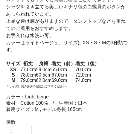
シャツを引き立てる美しいキナリ色の白蝶貝のボタンが
あしらわれています。
上品な透け感がありますので、タンクトップなどを重ね
てのご着用をおすすめします。
お手入れは水洗い可。
カラーはライトベージュ、サイズはXS・S・Mの3種類で
す。
サイズ
裄丈
身幅
着丈（前）
着丈（後）
XS
77.0cm
59.0cm
65.0cm
70.0cm
S
78.0cm
60.5cm
67.0cm
72.0cm
M
79.0cm
62.0cm
69.0cm
74.0cm
＊サイズ計測の多少の誤差はご了承ください
カラー：Light beige
素材：Cotton 100% / 生産国：日本
着用サイズ：M , モデル身長 165cm
個数