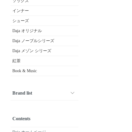
ソックス
インナー
シューズ
Daja オリジナル
Daja ノーブルシリーズ
Daja メゾン シリーズ
紅茶
Book & Music
Brand list
1001 PATTES
ARMEN
Crespi
CROWN
Diego Bellini
DIVINA
drawell
FABRIQUE en planete terre
FOX UMBRELLAS
fruits of life
gardens of paradise
GERMAN TRAINER
Glück und Gute
HAND ROOM WOMENS
HAVERSACK
joha
kijinokanosei
Le Minor
macalastair
maison de soil
michel beaudouin
Mimi
nicholson & nicholson
Nigel Cabourn WOMAN
nisica
O'NEIL OF DUBLIN
Pantherella
paris a velo
Quality Gunslips
siu
SOIL
SOUTIENCOL
STAMP AND DIARY
SyuRo
Tara Mills
TRAVEL SHOES by chausser
Uf-fu
utilite
Vent d’ouest
Book & Music
etc...
Contents