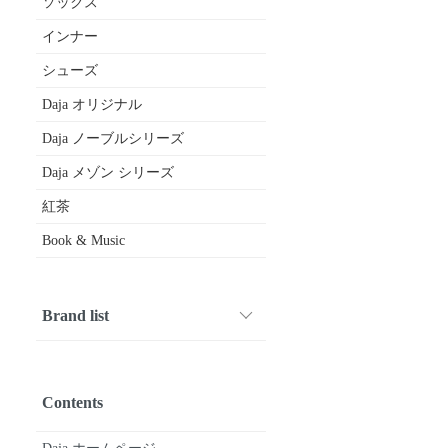
ソックス
インナー
シューズ
Daja オリジナル
Daja ノーブルシリーズ
Daja メゾン シリーズ
紅茶
Book & Music
Brand list
1001 PATTES
ARMEN
Crespi
CROWN
Diego Bellini
DIVINA
drawell
FABRIQUE en planete terre
FOX UMBRELLAS
fruits of life
gardens of paradise
GERMAN TRAINER
Glück und Gute
HAND ROOM WOMENS
HAVERSACK
joha
kijinokanosei
Le Minor
macalastair
maison de soil
michel beaudouin
Mimi
nicholson & nicholson
Nigel Cabourn WOMAN
nisica
O'NEIL OF DUBLIN
Pantherella
paris a velo
Quality Gunslips
siu
SOIL
SOUTIENCOL
STAMP AND DIARY
SyuRo
Tara Mills
TRAVEL SHOES by chausser
Uf-fu
utilite
Vent d’ouest
Book & Music
etc...
Contents