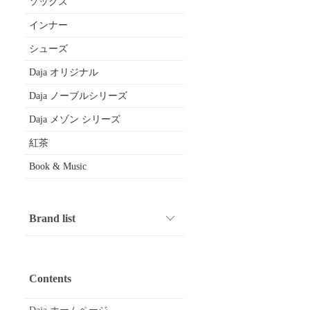
ソックス
インナー
シューズ
Daja オリジナル
Daja ノーブルシリーズ
Daja メゾン シリーズ
紅茶
Book & Music
Brand list
1001 PATTES
ARMEN
Crespi
CROWN
Diego Bellini
DIVINA
drawell
FABRIQUE en planete terre
FOX UMBRELLAS
fruits of life
gardens of paradise
GERMAN TRAINER
Glück und Gute
HAND ROOM WOMENS
HAVERSACK
joha
kijinokanosei
Le Minor
macalastair
maison de soil
michel beaudouin
Mimi
nicholson & nicholson
Nigel Cabourn WOMAN
nisica
O'NEIL OF DUBLIN
Pantherella
paris a velo
Quality Gunslips
siu
SOIL
SOUTIENCOL
STAMP AND DIARY
SyuRo
Tara Mills
TRAVEL SHOES by chausser
Uf-fu
utilite
Vent d’ouest
Book & Music
etc...
Contents